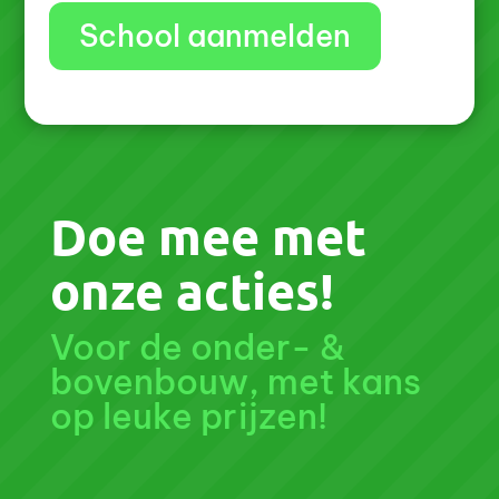
School aanmelden
Doe mee met
onze acties!
Voor de onder- &
bovenbouw, met kans
op leuke prijzen!