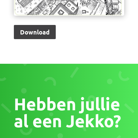
Download
Hebben jullie
al een Jekko?